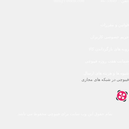
تلفن : 44733649 info@Fibochi.com
قوانین و مقررات
حریم خصوصی کاربران
رویه های بازگرداندن کالا
ضمانت هفت روزه فیبوچی
شیوه ها و هزینه های ارسال
فیبوچی در شبکه های مجازی
تمام حقوق این وب سایت برای فیبوچی محفوظ می باشد.