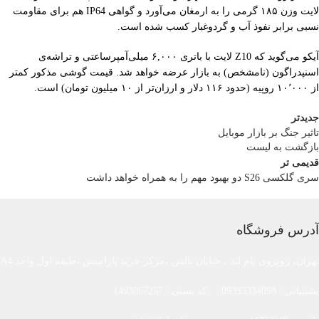
لایت وزن ۱۸۵ گرمی را به‌ ارمغان می‌آورد و گواهی IP64 هم برای مقاومت
نسبی برابر نفوذ آب و گردوغبار کسب شده است.
آیکو می‌گوید که Z10 لایت با باتری ۶,۰۰۰ میلی‌آمپرساعتی و تراشه‌ی
اسنپدراگون (نامشخص) به بازار عرضه خواهد شد. قیمت گوشی مذکور کمتر
از ۱۰٬۰۰۰ روپیه (حدود ۱۱۶ دلار و ارزان‌تر از ۱۰ میلیون تومان) است.
جدیدتر
تاثیر جنگ بر بازار موبایل
بازگشت به لیست
قدیمی تر
سری گلکسی S26 دو بهبود مهم را به همراه خواهد داشت
آدرس فروشگاه
تهران، روبروی بام لند ، خیابان تالش ،مرکز خرید پارامیس ،طبقه اول واحد A4
پشتیبانی : 09393334098 کد پستی : 1493867257