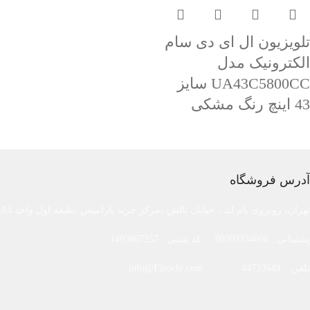
تلویزیون ال ای دی سام
الکترونیک مدل
UA43C5800CC سایز
43 اینچ رنگ مشکی
آدرس فروشگاه
تهران، روبروی بام لند ، خیابان تالش ،مرکز خرید پارامیس ،طبقه اول واحد A4
پشتیبانی : 09393334098 کد پستی : 1493867257
تلفن : 44733649 info@Fibochi.com