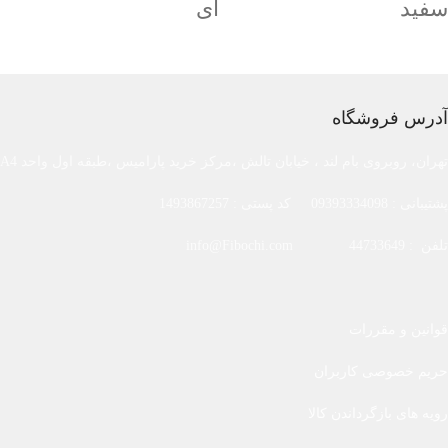
سفید
ای
آدرس فروشگاه
تهران، روبروی بام لند ، خیابان تالش ،مرکز خرید پارامیس ،طبقه اول واحد A4
پشتیبانی : 09393334098 کد پستی : 1493867257
تلفن : 44733649 info@Fibochi.com
قوانین و مقررات
حریم خصوصی کاربران
رویه های بازگرداندن کالا