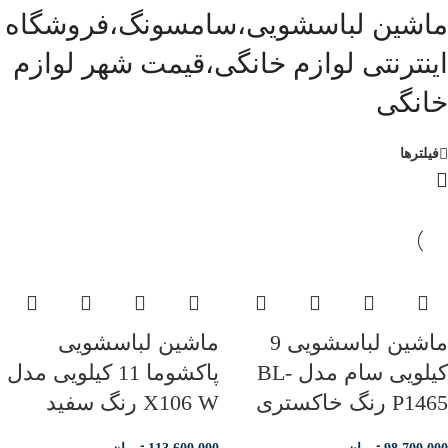
ماشین لباسشویی،سامسونگ،فروشگاه
اینترنتی لوازم خانگی،قیمت شهر لوازم
خانگی
فیلترها
ماشین لباسشویی 9
ماشین لباسشویی
کیلویی سام مدل BL-
پاکشوما 11 کیلویی مدل
P1465 رنگ خاکستری
X106 W رنگ سفید