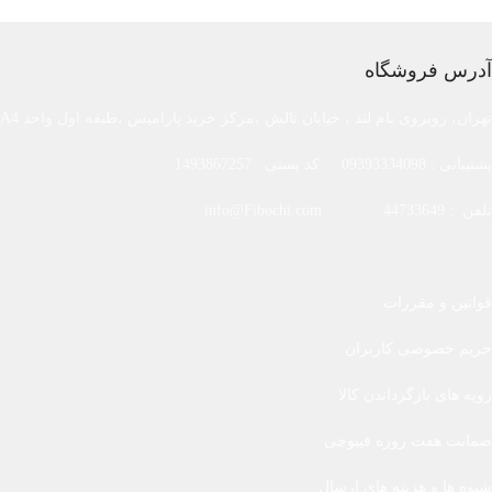
آدرس فروشگاه
تهران، روبروی بام لند ، خیابان تالش ،مرکز خرید پارامیس ،طبقه اول واحد A4
پشتیبانی : 09393334098 کد پستی : 1493867257
تلفن : 44733649 info@Fibochi.com
قوانین و مقررات
حریم خصوصی کاربران
رویه های بازگرداندن کالا
ضمانت هفت روزه فیبوچی
شیوه ها و هزینه های ارسال