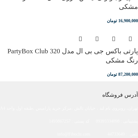
مشکی
16,900,000
تومان
پارتی باکس جی بی ال مدل PartyBox Club 320
رنگ مشکی
87,200,000
تومان
آدرس فروشگاه
تهران، روبروی بام لند ، خیابان تالش ،مرکز خرید پارامیس ،طبقه اول واحد A4
پشتیبانی : 09393334098 کد پستی : 1493867257
تلفن : 44733649 info@Fibochi.com