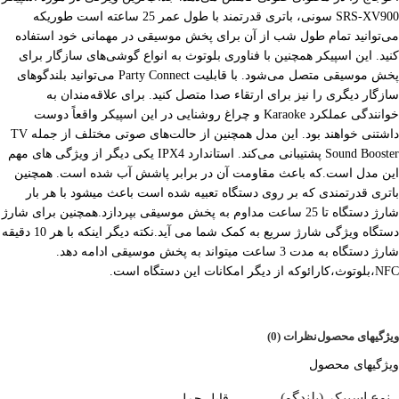
SRS-XV900 سونی، باتری قدرتمند با طول عمر 25 ساعته است طوریکه
می‌توانید تمام طول شب از آن برای پخش موسیقی در مهمانی خود استفاده
کنید. این اسپیکر همچنین با فناوری بلوتوث به انواع گوشی‌های سازگار برای
پخش موسیقی متصل می‌شود. با قابلیت Party Connect می‌توانید بلندگوهای
سازگار دیگری را نیز برای ارتقاء صدا متصل کنید. برای علاقه‌مندان به
خوانندگی عملکرد Karaoke و چراغ‌ روشنایی در این اسپیکر واقعاً دوست
داشتنی خواهند بود. این مدل همچنین از حالت‌های صوتی مختلف از جمله TV
Sound Booster پشتیبانی می‌کند. استاندارد IPX4 یکی دیگر از ویژگی های مهم
این مدل است.که باعث مقاومت آن در برابر پاشش آب شده است. همچنین
باتری قدرتمندی که بر روی دستگاه تعبیه شده است باعث میشود با هر بار
شارژ دستگاه تا 25 ساعت مداوم به پخش موسیقی بپردازد.همچنین برای شارژ
دستگاه ویژگی شارژ سریع به کمک شما می آید.نکته دیگر اینکه با هر 10 دقیقه
شارژ دستگاه به مدت 3 ساعت میتواند به پخش موسیقی ادامه دهد.
NFC،بلوتوث،کارائوکه از دیگر امکانات این دستگاه است.
ویژگیهای محصول
نظرات (0)
ویژگیهای محصول
نوع اسپیکر (بلندگو)
قابل حمل