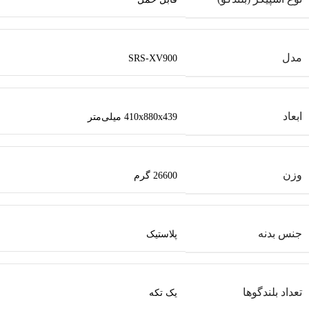
مدل
SRS-XV900
ابعاد
410x880x439 میلی‌متر
وزن
26600 گرم
جنس بدنه
پلاستیک
تعداد بلندگوها
یک تکه