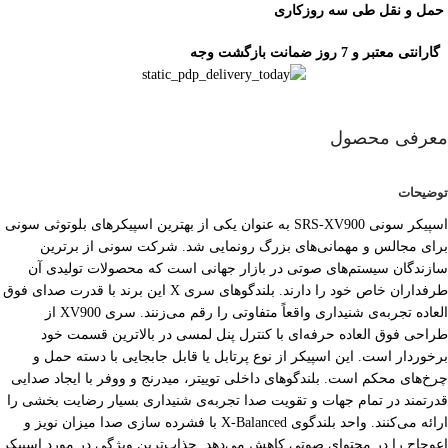
حمل و نقل طی سه روزکاری
گارانتی معتبر و 7 روز ضمانت بازگشت وجه
معرفی محصول
توضیحات
اسپیکر سونی SRS-XV900 به عنوان یکی از بهترین اسپیکرهای بلوتوثی سونی
برای مجالس و مهمانی‌های بزرگ رونمایی شد. شرکت سونی از برترین
سازندگان سیستم‌های صوتی در بازار جهانی است که محصولات تولیدی آن
طرفداران خاص خود را دارند. بلندگوهای سری X این برند با قدرت صدای فوق
العاده تجربه‌ی شنیداری واقعاً متفاوتی را رقم می‌زنند. سری XV900 از
طراحی فوق العاده حرفه‌ای با کنترل پنل لمسی در بالاترین قسمت خود
برخوردار است. این اسپیکر از نوع پرتابل یا قابل جابجایی با دسته حمل و
چرخ‌های محکم است. بلندگوهای داخلی توییتر، میدرنج و ووفر با ایجاد صدایی
قدرتمند در تمام جهات و تقویت صدا تجربه‌ی شنیداری بسیار رضایت بخشی را
ارائه می‌کنند. واحد بلندگوی X-Balanced با فشرده سازی صدا میزان نویز و
اعوجاج را در محتوای صوتی کاهش می‌دهد. جذاب‌ترین ویژگی در مورد اسپیکر