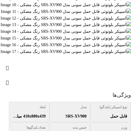
ویژگی‌ها
نوع اسپیکر (بلندگو)
مدل
ابعاد
قابل حمل
SRS-XV900
410x880x439 میلی‌متر
وزن
جنس بدنه
تعداد بلندگوها