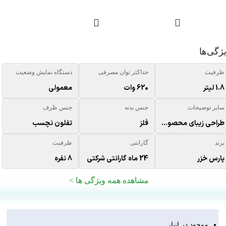
ژگی‌ها
ظرفیت
حداکثر توان مصرفی
دستگاه نمایش وضعیت
1.8 لیتر
620 وات
معمولی
سایر توضیحات
جنس بدنه
جنس ظرف
طراحی زیبای محصول با بدنه فلزی با پوشش رنگ اپوکسی نسوز و مقاوم در برابر حرارت - پخت برنج با درجات مختلف رنگ ته دیگ مطابق سلیقه و ذایقه مشتریان ایرانی - ظرف مخصوص پخت برنج با روکش مواد تفلون نچسب بهداشتی و مقاوم با کیفیت بالا - درب شیشه‌ای پیرکس و سوپاپدار جهت خروج بخار - استفاده از تایمر و ترموستات با دقت و کیفیت بالا جهت تنظیم حالت‌های مختلف پخت مواد غذایی و مصرف بهینه انرژی - استفاده از مواد پلاستیکی بهداشتی و مقاوم در برابر حرارت - استفاده از سیم‌های نسوز جهت افزایش ایمنی محصول - دارای محفظه سیم جمع کن - استفاده از ترمال فیوز جهت ایمنی مضاعف و جلوگیری از هرگونه خطرات احتمالی - تفلون نچسب با کیفیت بسیار بالا - بدنه فلزی با پوشش رنگ اپوکسی - زمان سنج پخت خودکار با پخت ته دیگ دلخواه
فلز
تفلون نچسب
برند
گارانتی
ظرفیت
پارس خزر
24 ماه گارانتی شرکتی
8 نفره
مشاهده همه ویژگی ها >
موجود در انبار