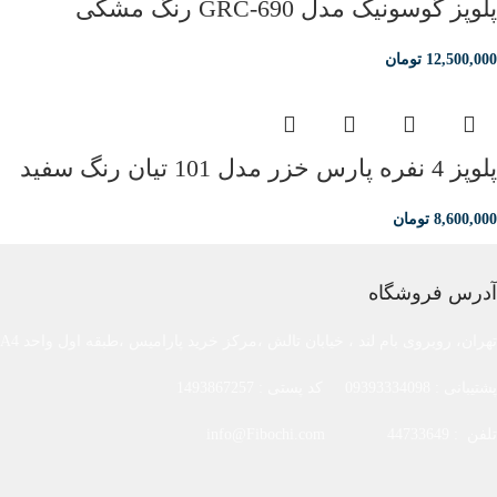
پلوپز گوسونیک مدل GRC-690 رنگ مشکی
12,500,000
تومان
پلوپز 4 نفره پارس خزر مدل 101 تیان رنگ سفید
8,600,000
تومان
آدرس فروشگاه
تهران، روبروی بام لند ، خیابان تالش ،مرکز خرید پارامیس ،طبقه اول واحد A4
پشتیبانی : 09393334098 کد پستی : 1493867257
تلفن : 44733649 info@Fibochi.com